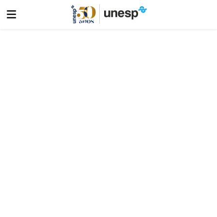
Vestibular
Vestibular Unesp 2027 oferece 5.850 vagas em 136 cursos
de graduação localizados em 24 cidades paulistas
Veja mais
Navegação auxiliar
Vestibular 2027
Guia de Profissões